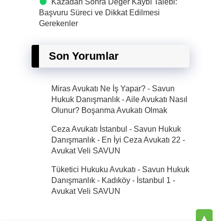
Kazadan Sonra Değer Kaybı Talebi:
Başvuru Süreci ve Dikkat Edilmesi
Gerekenler
Son Yorumlar
Miras Avukatı Ne İş Yapar? - Savun
Hukuk Danışmanlık
-
Aile Avukatı Nasıl
Olunur? Boşanma Avukatı Olmak
Ceza Avukatı İstanbul - Savun Hukuk
Danışmanlık - En İyi Ceza Avukatı 22
-
Avukat Veli SAVUN
Tüketici Hukuku Avukatı - Savun Hukuk
Danışmanlık - Kadıköy - İstanbul 1
-
Avukat Veli SAVUN
▲