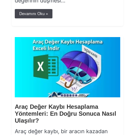
değerinin düşmesi...
Devamını Oku »
Araç Değer Kaybı Hesaplama
Yöntemleri: En Doğru Sonuca Nasıl
Ulaşılır?
Araç değer kaybı, bir aracın kazadan