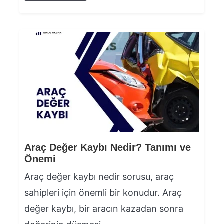
Araç Değer Kaybı Nedir? Tanımı ve
Önemi
Araç değer kaybı nedir sorusu, araç
sahipleri için önemli bir konudur. Araç
değer kaybı, bir aracın kazadan sonra