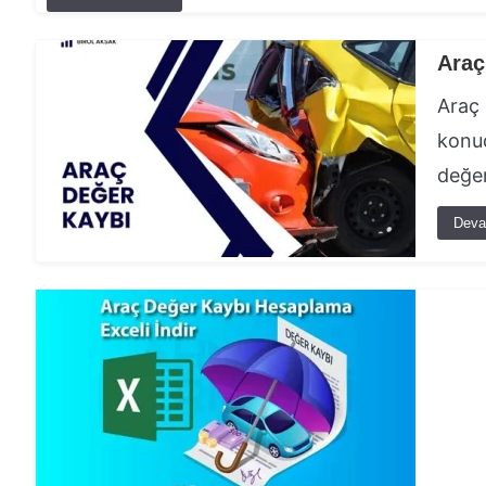
Araç
Araç 
konud
değer
Deva