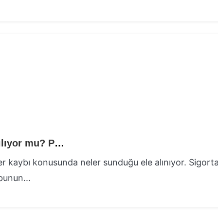
Sigorta Şirketleri Araç Değer Kaybını Karşılıyor mu? Poliçe Detayları ve İstisnalar
ğer kaybı konusunda neler sunduğu ele alınıyor. Sigort
bunun...