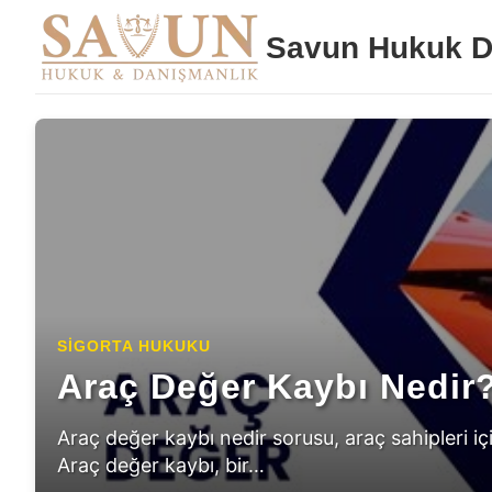
Savun Hukuk D
İş Kazalarında Cezai Sor
Işığında İşveren, Müteah
Araç Değer Kaybı Hesap
SIGORTA HUKUKU
Araç Değer Kaybı Nedir
Ustabaşının Rolü ve Sor
Sonuca Nasıl Ulaşılır?
Araç değer kaybı nedir sorusu, araç sahipleri iç
Araç değer kaybı, bir…