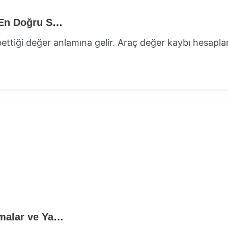
Araç Değer Kaybı Hesaplama Yöntemleri: En Doğru Sonuca Nasıl Ulaşılır?
ettiği değer anlamına gelir. Araç değer kaybı hesapl
Araç Değer Kaybı Davası Nasıl Açılır? Aşamalar ve Yasal Haklar