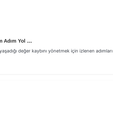
Araç Değer Kaybında Süreç Yönetimi: Adım Adım Yol Haritası
 yaşadığı değer kaybını yönetmek için izlenen adımları