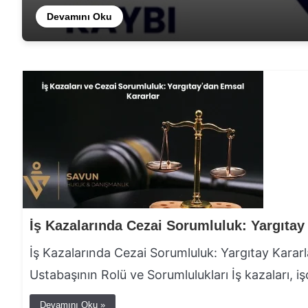
Devamını Oku
İş Kazalarında Cezai Sorumluluk: Yargıtay Kararla
Ustabaşının Rolü ve Sorumlulukları İş kazaları, işçi
Devamını Oku »