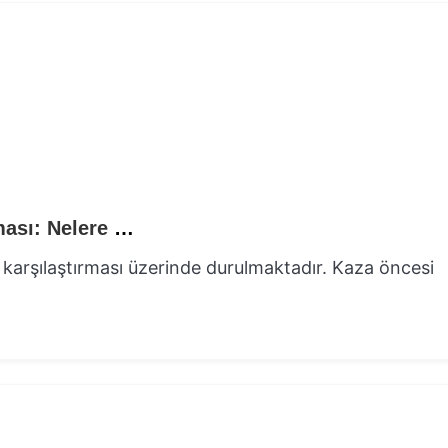
Kaza Öncesi ve Sonrası Değer Karşılaştırması: Nelere Dikkat Etmeli?
 karşılaştırması üzerinde durulmaktadır. Kaza öncesi