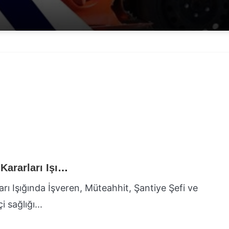
İş Kazalarında Cezai Sorumluluk: Yargıtay Kararları Işığında İşveren, Müteahhit, Şantiye Şefi ve Ustabaşının Rolü ve Sorumlulukları
rı Işığında İşveren, Müteahhit, Şantiye Şefi ve
 sağlığı...