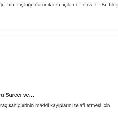
ğerinin düştüğü durumlarda açılan bir davadır. Bu blo
Kazadan Sonra Değer Kaybı Talebi: Başvuru Süreci ve Dikkat Edilmesi Gerekenler
ç sahiplerinin maddi kayıplarını telafi etmesi için