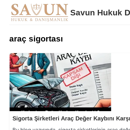
Savun Hukuk D
araç sigortası
Bu blog yazısında, sigorta şirketlerinin araç de