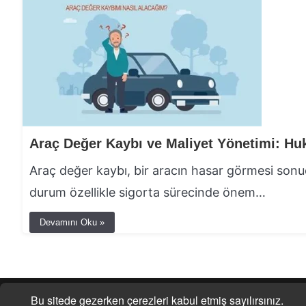
Araç değer kaybı, bir aracın hasar görmesi son
durum özellikle sigorta sürecinde önem…
Devamını Oku »
| © 2025 |
Savun Hukuk Danışmanlık
Bu sitede gezerken çerezleri kabul etmiş sayılırsınız.