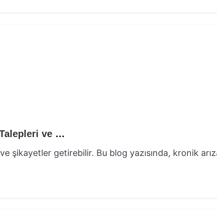
Kronik Arızalı Araçlarda Değer Kaybı: Hak Talepleri ve Sigorta Kapsamı
ve şikayetler getirebilir. Bu blog yazısında, kronik arız