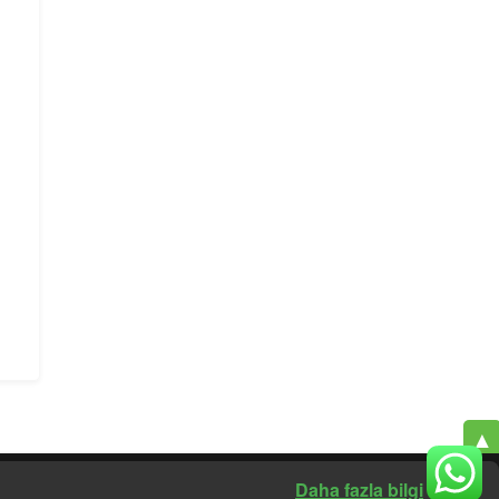
▲
×
Daha fazla bilgi