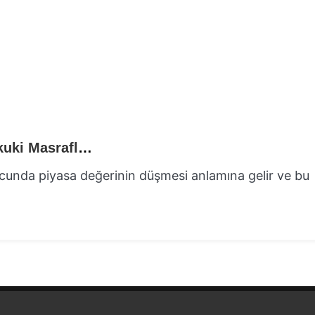
Araç Değer Kaybı ve Maliyet Yönetimi: Hukuki Masraflar Nasıl Azaltılır?
ucunda piyasa değerinin düşmesi anlamına gelir ve bu