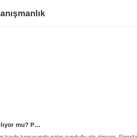
anışmanlık
Sigorta Şirketleri Araç Değer Kaybını Karşılıyor mu? Poliçe Detayları ve İstisnalar
ğer kaybı konusunda neler sunduğu ele alınıyor. Sigort