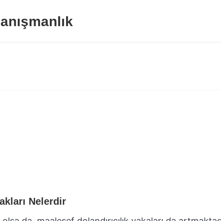
anışmanlık
akları Nelerdir
 olsa da, maalesef dolandırıcılık vakaları da artmaktad