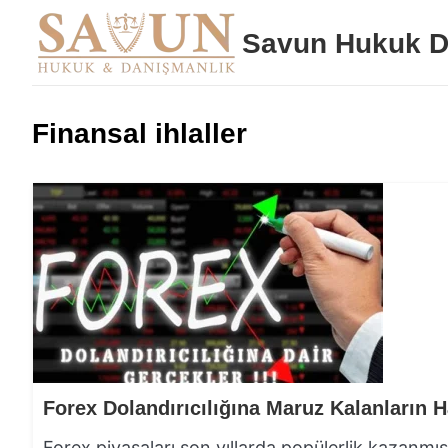
Savun Hukuk D
Finansal ihlaller
Forex Dolandırıcılığına Maruz Kalanların H
Forex piyasaları son yıllarda popülerlik kazanmış