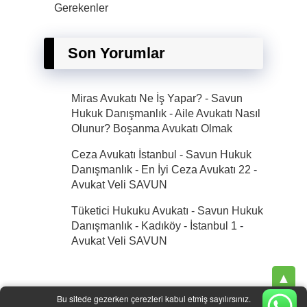
Gerekenler
Son Yorumlar
Miras Avukatı Ne İş Yapar? - Savun
Hukuk Danışmanlık
-
Aile Avukatı Nasıl
Olunur? Boşanma Avukatı Olmak
Ceza Avukatı İstanbul - Savun Hukuk
Danışmanlık - En İyi Ceza Avukatı 22
-
Avukat Veli SAVUN
Tüketici Hukuku Avukatı - Savun Hukuk
Danışmanlık - Kadıköy - İstanbul 1
-
Avukat Veli SAVUN
▲
×
Bu sitede gezerken çerezleri kabul etmiş sayılırsınız.
| © 2025 |
Savun Hukuk Danışmanlık