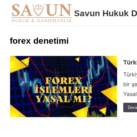
Savun Hukuk D
forex denetimi
Türk
Türki
bir ş
Yasal
Deva