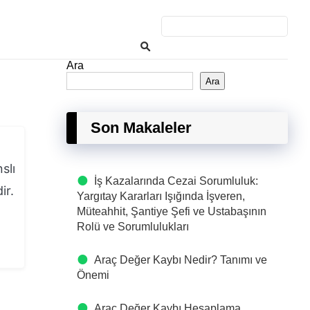
Ara
Ara
Son Makaleler
slı
İş Kazalarında Cezai Sorumluluk:
ir.
Yargıtay Kararları Işığında İşveren,
Müteahhit, Şantiye Şefi ve Ustabaşının
Rolü ve Sorumlulukları
Araç Değer Kaybı Nedir? Tanımı ve
Önemi
Araç Değer Kaybı Hesaplama