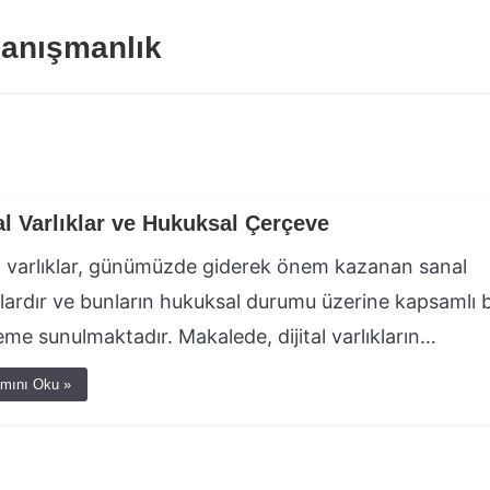
anışmanlık
tal Varlıklar ve Hukuksal Çerçeve
al varlıklar, günümüzde giderek önem kazanan sanal
klardır ve bunların hukuksal durumu üzerine kapsamlı b
eme sunulmaktadır. Makalede, dijital varlıkların…
mını Oku »