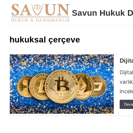
Savun Hukuk D
hukuksal çerçeve
Diji
Dijit
varlı
incel
Deva