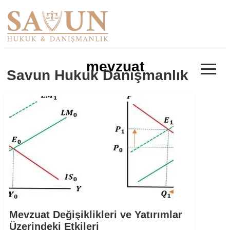
≡
mevzuat
Savun Hukuk Danışmanlık
Mevzuat Değişiklikleri ve Yatırımlar
Üzerindeki Etkileri