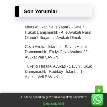
Son Yorumlar
Miras Avukatı Ne İş Yapar? - Savun
Hukuk Danışmanlık
-
Aile Avukatı Nasıl
Olunur? Boşanma Avukatı Olmak
Ceza Avukatı İstanbul - Savun Hukuk
Danışmanlık - En İyi Ceza Avukatı 22
-
Avukat Veli SAVUN
Tüketici Hukuku Avukatı - Savun Hukuk
Danışmanlık - Kadıköy - İstanbul 1
-
Avukat Veli SAVUN
▲
×
Bu sitede gezerken çerezleri kabul etmiş sayılırsınız.
| © 2025 |
Savun Hukuk Danışmanlık
|
İcra Avukatı
araç değer kaybı avukatı
Daha fazla bilgi