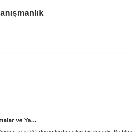
anışmanlık
Araç Değer Kaybı Davası Nasıl Açılır? Aşamalar ve Yasal Haklar
ğerinin düştüğü durumlarda açılan bir davadır. Bu blo