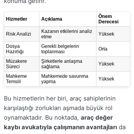
konuma getirir.
Önem
Hizmetler
Açıklama
Derecesi
Kazanın etkilerini analiz
Risk Analizi
Yüksek
etme
Dosya
Gerekli belgelerin
Orta
Hazırlığı
toplanması
Müzakere
Şirketlerle anlaşma
Yüksek
Süreci
sağlama
Mahkeme
Mahkemede savunma
Yüksek
Temsili
yapma
Bu hizmetlerin her biri, araç sahiplerinin
karşılaştığı zorlukları aşmada büyük rol
oynamaktadır. Bu noktada,
araç değer
kaybı avukatıyla çalışmanın avantajları
da