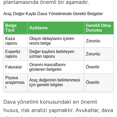
planlamasında önemli bir aşamadır.
Araç Değer Kaybı Dava Yönetiminde Gerekli Belgeler
Belge
Gerekli Olma
Açıklama
Türü
Durumu
Kaza
Olayın detaylarını içeren
Zorunlu
raporu
resmi belge
Expertiz
Değer kaybını belirleyen
Zorunlu
raporu
uzman raporu
Onarım masraflarını
Faturalar
Önerilir
gösteren belgeler
Piyasa
Araç değerinin belirlenmesi
araştırmas
Önerilir
için gerekli bilgiler
ı
Dava yönetimi konusundaki en önemli
husus, risk analizi yapmaktır. Avukatlar, dava