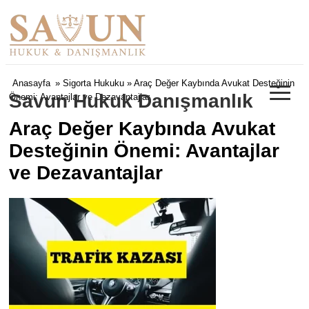
≡
Anasayfa
»
Sigorta Hukuku
» Araç Değer Kaybında Avukat Desteğinin
Savun Hukuk Danışmanlık
Önemi: Avantajlar ve Dezavantajlar
Araç Değer Kaybında Avukat
Desteğinin Önemi: Avantajlar
ve Dezavantajlar