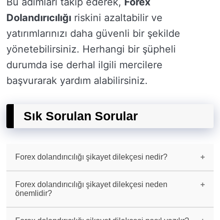
Bu adımları takip ederek,
Forex
Dolandırıcılığı
riskini azaltabilir ve
yatırımlarınızı daha güvenli bir şekilde
yönetebilirsiniz. Herhangi bir şüpheli
durumda ise derhal ilgili mercilere
başvurarak yardım alabilirsiniz.
Sık Sorulan Sorular
Forex dolandırıcılığı şikayet dilekçesi nedir?
Forex dolandırıcılığı mağdurlarının yaşadıkları
haksız durumları ve taleplerini dile getirmek
Forex dolandırıcılığı şikayet dilekçesi neden
amacıyla hazırlanan resmi bir belgedir.
önemlidir?
Dolandırıcılık mağdurlarının haklarını
korumaları ve yasal süreçleri başlatmaları için