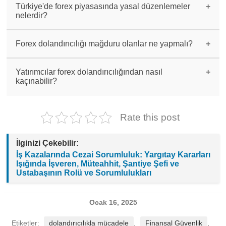
lisanslı ve güvenilir aracı kurumlarla
Türkiye'de forex piyasasında yasal düzenlemeler
çalışmaktır. Ayrıca yatırımcıların bilgi sahibi
nelerdir?
olması da önemlidir.
Türkiye'de forex piyasasında SPK tarafından
getirilen düzenlemeler ile aracı kurumlar
Forex dolandırıcılığı mağduru olanlar ne yapmalı?
denetlenmekte ve yatırımcıların korunması
sağlanmaktadır.
Forex dolandırıcılığı mağduru olanlar hemen
yetkililere başvurmalı, şikayetlerini ilgili
Yatırımcılar forex dolandırıcılığından nasıl
kurumlarla paylaşmalı ve yasal süreçleri takip
kaçınabilir?
etmelidir.
Yatırımcılar, yatırım yapmadan önce aracı kurumu
ve işlem yapacakları piyasayı iyice araştırmalı,
lisanslı ve güvenilir kurumlarla çalışmalı ve
Rate this post
aceleci davranmamalıdır.
İlginizi Çekebilir:
İş Kazalarında Cezai Sorumluluk: Yargıtay Kararları
Işığında İşveren, Müteahhit, Şantiye Şefi ve
Ustabaşının Rolü ve Sorumlulukları
Ocak 16, 2025
Etiketler:
dolandırıcılıkla mücadele
,
Finansal Güvenlik
,