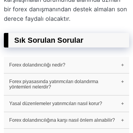
bir forex danışmanından destek almaları son
derece faydalı olacaktır.
Sık Sorulan Sorular
Forex dolandırıcılığı nedir?
Forex dolandırıcılığı, yatırımcıların
yanıltılması veya dolandırılması amacıyla
Forex piyasasında yatırımcıları dolandırma
yapılan hileli işlemler olarak tanımlanabilir.
yöntemleri nelerdir?
Forex dolandırıcıları genellikle sahte yatırım
danışmanlığı, cüzi getiriler vaadi ile
Yasal düzenlemeler yatırımcıları nasıl korur?
yatırımcıyı kandırma, kâr garantisi verme gibi
taktikleri kullanır.
Yasal düzenlemeler, forex piyasasında faaliyet
gösteren aracı kurumların denetlenmesini sağlar
Forex dolandırıcılığına karşı nasıl önlem alınabilir?
ve yatırımcıların haklarını korur.
Forex dolandırıcılığına karşı en etkili önlem,