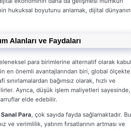
 dijital ekonominin daha da gelişmesi mümkün
inin hukuksal boyutunu anlamak, dijital dünyanın
ım Alanları ve Faydaları
geleneksel para birimlerine alternatif olarak kabu
nin en önemli avantajlarından biri, global ölçekte
afi sınırlamalardan bağımsız olarak, hızlı ve
lirler. Ayrıca, düşük işlem maliyetleri sayesinde,
rruflar elde edebilir.
n
Sanal Para
, çok sayıda fayda sağlamaktadır. B
z ve verimlilik, yatırım fırsatlarının artması ve