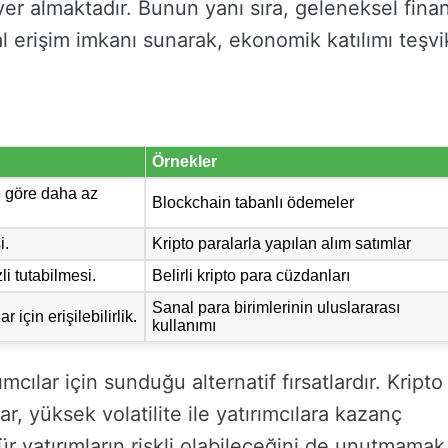
yer almaktadır. Bunun yanı sıra, geleneksel fina
sal erişim imkanı sunarak, ekonomik katılımı teşvi
Örnekler
 göre daha az
Blockchain tabanlı ödemeler
i.
Kripto paralarla yapılan alım satımlar
zli tutabilmesi.
Belirli kripto para cüzdanları
Sanal para birimlerinin uluslararası
 için erişilebilirlik.
kullanımı
ımcılar için sunduğu alternatif fırsatlardır. Kripto
ar, yüksek volatilite ile yatırımcılara kazanç
r yatırımların riskli olabileceğini de unutmamak