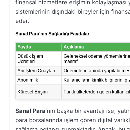
finansal hizmetlere erişimin kolaylaşması 
sistemlerinin dışındaki bireyler için finan
eder.
Sanal Para’nın Sağladığı Faydalar
Fayda
Açıklama
Düşük İşlem
Geleneksel ödeme yöntemlerine
Ücretleri
masraf.
Ani İşlem Onayları
Ödemelerin anında yapılabilmes
Anonimlik
Kullanıcıların kimlik bilgilerini gi
Küresel Erişim
Farklı ülkelerden gelen kullanıcılar
Sanal Para
‘nın başka bir avantajı ise, yatır
para borsalarında işlem gören dijital varlıkl
sağlama potansı sunmaktadır. Ancak, bu tü