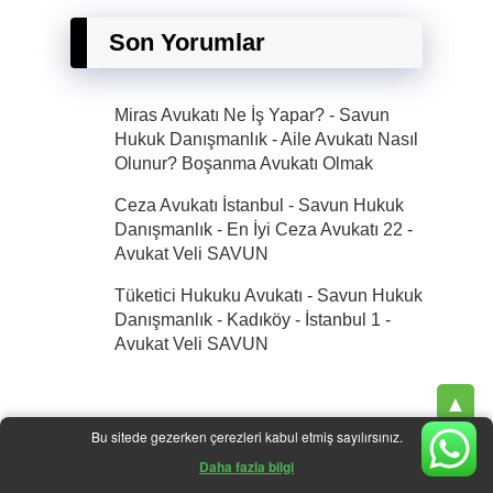
Son Yorumlar
Miras Avukatı Ne İş Yapar? - Savun
Hukuk Danışmanlık
-
Aile Avukatı Nasıl
Olunur? Boşanma Avukatı Olmak
Ceza Avukatı İstanbul - Savun Hukuk
Danışmanlık - En İyi Ceza Avukatı 22
-
Avukat Veli SAVUN
Tüketici Hukuku Avukatı - Savun Hukuk
Danışmanlık - Kadıköy - İstanbul 1
-
Avukat Veli SAVUN
▲
×
Bu sitede gezerken çerezleri kabul etmiş sayılırsınız.
| © 2025 |
Savun Hukuk Danışmanlık
|
İcra Avukatı
araç değer kaybı avukatı
Daha fazla bilgi