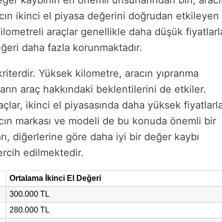
eğer kaybının en önemli unsurlarından biri, arac
racın ikinci el piyasa değerini doğrudan etkileyen
lometreli araçlar genellikle daha düşük fiyatlarl
eğeri daha fazla korunmaktadır.
r kriterdir. Yüksek kilometre, aracın yıpranma
ların araç hakkındaki beklentilerini de etkiler.
açlar, ikinci el piyasasında daha yüksek fiyatlarl
acın markası ve modeli de bu konuda önemli bir
rı, diğerlerine göre daha iyi bir değer kaybı
ercih edilmektedir.
Ortalama İkinci El Değeri
300.000 TL
280.000 TL