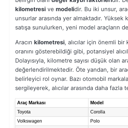
belirgin olanı
değer kaybı faktörleri
dir. D
kilometresi
ve
modeli
dir. Bu iki unsur, a
unsurlar arasında yer almaktadır. Yüksek ki
satışa sunulurken, yeni model araçların d
Aracın
kilometresi
, alıcılar için önemli bi
oranını gösterebildiği gibi, potansiyel alıcı
Dolayısıyla, kilometre sayısı düşük olan ar
değerlendirilmektedir. Öte yandan, bir ar
belirleyici rol oynar. Bazı otomobil markala
sergileyerek, alıcılar arasında daha fazla t
Araç Markası
Model
Toyota
Corolla
Volkswagen
Polo