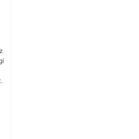
z
gi
.