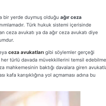
ka bir yerde duymuş olduğu
ağır ceza
nımlamadır. Türk hukuk sistemi içerisinde
n ceza avukatı ya da ağır ceza avukatı diye
rumdur.
eya
ceza avukatları
gibi söylemler gerçeği
her türlü davada müvekkillerini temsil edebilm
ceza mahkemesinin baktığı davalara giren avukatl
sı kafa karışıklığına yol açmaması adına bu