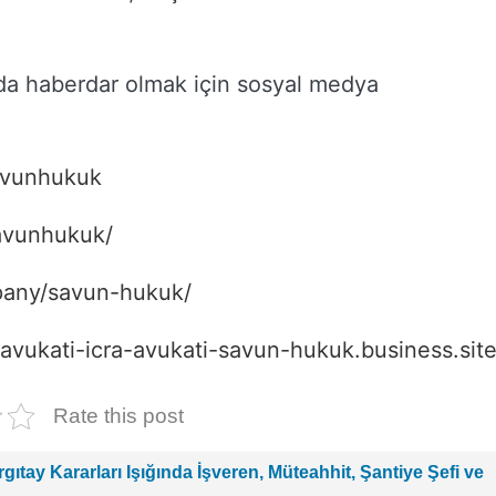
da haberdar olmak için sosyal medya
avunhukuk
avunhukuk/
pany/savun-hukuk/
x-avukati-icra-avukati-savun-hukuk.business.site
Rate this post
ıtay Kararları Işığında İşveren, Müteahhit, Şantiye Şefi ve