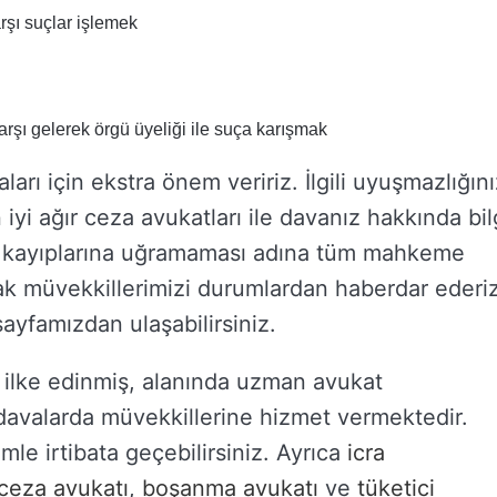
rşı suçlar işlemek
şı gelerek örgü üyeliği ile suça karışmak
rı için ekstra önem veririz. İlgili uyuşmazlığını
yi ağır ceza avukatları ile davanız hakkında bil
ak kayıplarına uğramaması adına tüm mahkeme
larak müvekkillerimizi durumlardan haberdar ederiz
 sayfamızdan ulaşabilirsiniz.
yi ilke edinmiş, alanında uzman avukat
davalarda müvekkillerine hizmet vermektedir.
zimle irtibata geçebilirsiniz. Ayrıca
icra
ceza avukatı
,
boşanma avukatı
ve
tüketici