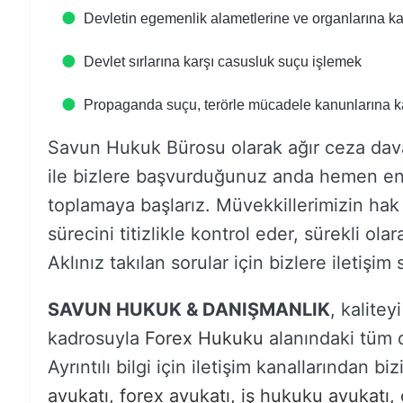
Devletin egemenlik alametlerine ve organlarına ka
Devlet sırlarına karşı casusluk suçu işlemek
Propaganda suçu, terörle mücadele kanunlarına kar
Savun Hukuk Bürosu olarak ağır ceza davala
ile bizlere başvurduğunuz anda hemen en i
toplamaya başlarız. Müvekkillerimizin h
sürecini titizlikle kontrol eder, sürekli o
Aklınız takılan sorular için bizlere iletişim
SAVUN HUKUK & DANIŞMANLIK
, kalite
kadrosuyla
Forex Hukuku
alanındaki tüm 
Ayrıntılı bilgi için iletişim kanallarından bi
avukatı
,
forex avukatı
,
iş hukuku avukatı
,