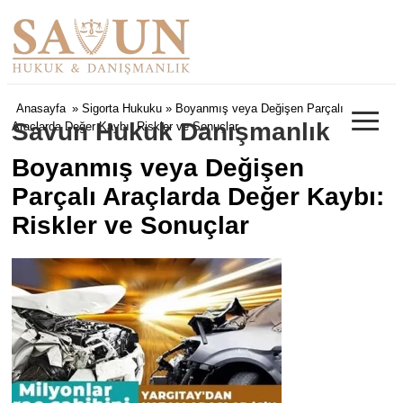
≡
Anasayfa
»
Sigorta Hukuku
» Boyanmış veya Değişen Parçalı
Savun Hukuk Danışmanlık
Araçlarda Değer Kaybı: Riskler ve Sonuçlar
Boyanmış veya Değişen
Parçalı Araçlarda Değer Kaybı:
Riskler ve Sonuçlar