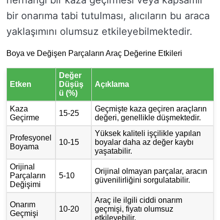
herhangi bir kaza geçirmesi veya kapsamlı
bir onarıma tabi tutulması, alıcıların bu araca
yaklaşımını olumsuz etkileyebilmektedir.
Boya ve Değişen Parçaların Araç Değerine Etkileri
Değer
Etken
Düşüş
Açıklama
ü (%)
Kaza
Geçmişte kaza geçiren araçların
15-25
Geçirme
değeri, genellikle düşmektedir.
Yüksek kaliteli işçilikle yapılan
Profesyonel
10-15
boyalar daha az değer kaybı
Boyama
yaşatabilir.
Orijinal
Orijinal olmayan parçalar, aracın
Parçaların
5-10
güvenilirliğini sorgulatabilir.
Değişimi
Araç ile ilgili ciddi onarım
Onarım
10-20
geçmişi, fiyatı olumsuz
Geçmişi
etkileyebilir.