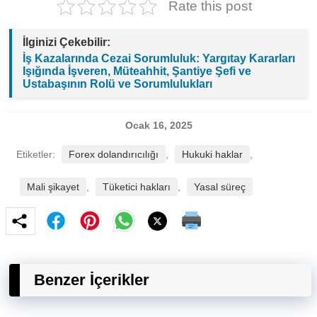
mercilere ve tüketici haklarına başvurarak
Rate this post
haklarını arayabilirler.
İlginizi Çekebilir:
İş Kazalarında Cezai Sorumluluk: Yargıtay Kararları
Işığında İşveren, Müteahhit, Şantiye Şefi ve
Ustabaşının Rolü ve Sorumlulukları
Ocak 16, 2025
Etiketler:
Forex dolandırıcılığı
,
Hukuki haklar
,
Mali şikayet
,
Tüketici hakları
,
Yasal süreç
Benzer İçerikler