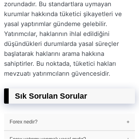
zorundadır. Bu standartlara uymayan
kurumlar hakkında tüketici şikayetleri ve
yasal yaptırımlar gündeme gelebilir.
Yatırımcılar, haklarının ihlal edildiğini
düşündükleri durumlarda yasal süreçler
başlatarak haklarını arama hakkına
sahiptirler. Bu noktada, tüketici hakları
mevzuatı yatırımcıların güvencesidir.
Sık Sorulan Sorular
Forex nedir?
Forex, para birimlerinin değişimine dayalı olan
uluslararası bir döviz piyasasıdır.