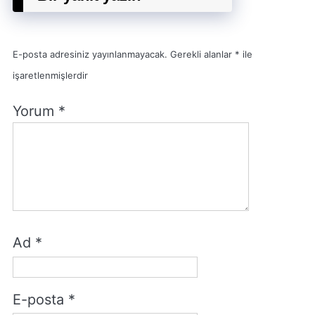
E-posta adresiniz yayınlanmayacak.
Gerekli alanlar
*
ile
işaretlenmişlerdir
Yorum
*
Ad
*
E-posta
*