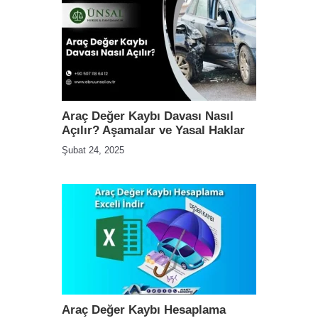
Araç Değer Kaybı Davası Nasıl
Açılır? Aşamalar ve Yasal Haklar
Şubat 24, 2025
Araç Değer Kaybı Hesaplama