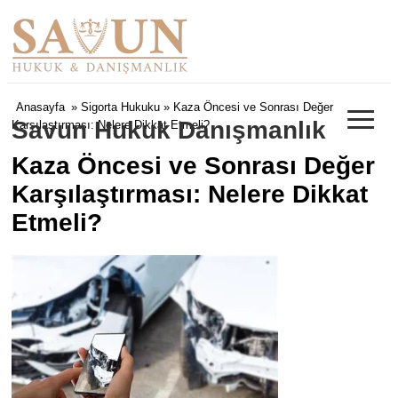
≡
Anasayfa
»
Sigorta Hukuku
» Kaza Öncesi ve Sonrası Değer
Savun Hukuk Danışmanlık
Karşılaştırması: Nelere Dikkat Etmeli?
Kaza Öncesi ve Sonrası Değer
Karşılaştırması: Nelere Dikkat
Etmeli?