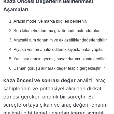
Kaza Öncesi Değerlerin Belirlenmesi
Aşamaları
Aracın model ve marka bilgileri belirlenir.
Son kilometre durumu göz önünde bulundurulur.
Araçtaki tüm donanım ve ek özellikler değerlendirilir.
Piyasa verileri analiz edilerek kıyaslamalar yapılır.
Yanı sıra aracın geçmiş hasar durumu kontrol edilir.
Uzman görüşü alınarak değer tespiti gerçekleştirilir.
kaza öncesi ve sonrası değer
analizi, araç
sahiplerinin ve potansiyel alıcıların dikkat
etmesi gereken önemli bir süreçtir. Bu
süreçte ortaya çıkan ve araç değeri, onarım
maliyeti gibi temel unsurları içeren ayrıntılı