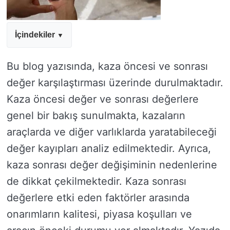
İçindekiler
Bu blog yazısında, kaza öncesi ve sonrası
değer karşılaştırması üzerinde durulmaktadır.
Kaza öncesi değer ve sonrası değerlere
genel bir bakış sunulmakta, kazaların
araçlarda ve diğer varlıklarda yaratabileceği
değer kayıpları analiz edilmektedir. Ayrıca,
kaza sonrası değer değişiminin nedenlerine
de dikkat çekilmektedir. Kaza sonrası
değerlere etki eden faktörler arasında
onarımların kalitesi, piyasa koşulları ve