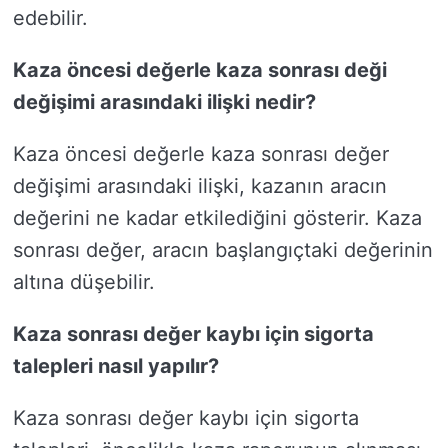
edebilir.
Kaza öncesi değerle kaza sonrası deği
değişimi arasındaki ilişki nedir?
Kaza öncesi değerle kaza sonrası değer
değişimi arasındaki ilişki, kazanın aracın
değerini ne kadar etkilediğini gösterir. Kaza
sonrası değer, aracın başlangıçtaki değerinin
altına düşebilir.
Kaza sonrası değer kaybı için sigorta
talepleri nasıl yapılır?
Kaza sonrası değer kaybı için sigorta