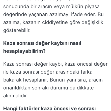
sonucunda bir aracın veya mülkün piyasa
değerinde yaşanan azalmayı ifade eder. Bu
azalma, kazanın ciddiyetine göre değişiklik
gösterebilir.
Kaza sonrası değer kaybını nasıl
hesaplayabilirim?
Kaza sonrası değer kaybı, kaza öncesi değer
ile kaza sonrası değer arasındaki farka
bakarak hesaplanır. Bunun yanı sıra, aracın
onarıldıktan sonraki durumu da dikkate
alınmalıdır.
Hangi faktörler kaza öncesi ve sonrası