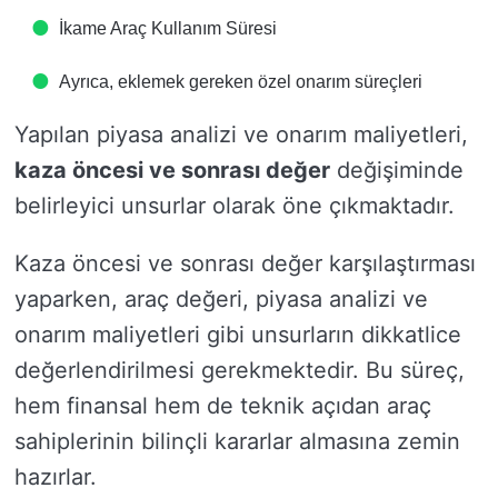
İkame Araç Kullanım Süresi
Ayrıca, eklemek gereken özel onarım süreçleri
Yapılan piyasa analizi ve onarım maliyetleri,
kaza öncesi ve sonrası değer
değişiminde
belirleyici unsurlar olarak öne çıkmaktadır.
Kaza öncesi ve sonrası değer karşılaştırması
yaparken, araç değeri, piyasa analizi ve
onarım maliyetleri gibi unsurların dikkatlice
değerlendirilmesi gerekmektedir. Bu süreç,
hem finansal hem de teknik açıdan araç
sahiplerinin bilinçli kararlar almasına zemin
hazırlar.