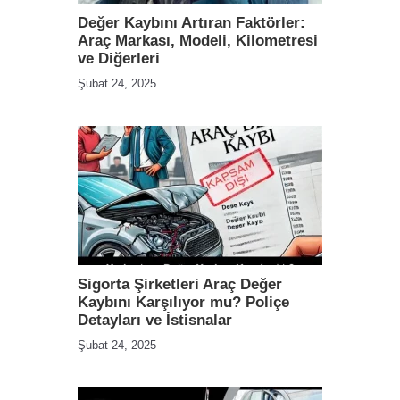
Değer Kaybını Artıran Faktörler:
Araç Markası, Modeli, Kilometresi
ve Diğerleri
Şubat 24, 2025
Sigorta Şirketleri Araç Değer
Kaybını Karşılıyor mu? Poliçe
Detayları ve İstisnalar
Şubat 24, 2025