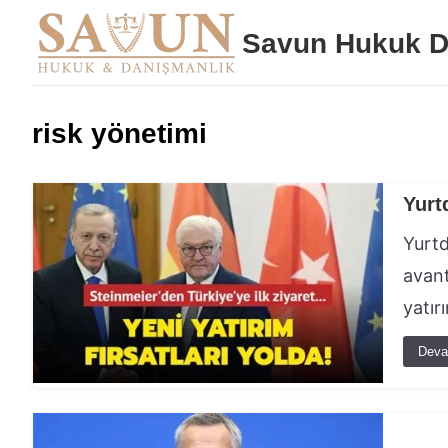
Savun Hukuk D
risk yönetimi
Yurt
Yurtd
avant
yatır
Deva