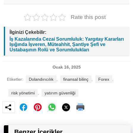
Forex piyasasında yatırım yapacak kişilere,
profesyonel danışmanlık almak, riskleri iyi
yönetmek, duygusal kararlar almamak ve piyasa
Rate this post
koşullarını sürekli takip etmek gibi
tavsiyelerde bulunmak önemlidir.
İlginizi Çekebilir:
İş Kazalarında Cezai Sorumluluk: Yargıtay Kararları
Işığında İşveren, Müteahhit, Şantiye Şefi ve
Ustabaşının Rolü ve Sorumlulukları
Ocak 16, 2025
Etiketler:
Dolandırıcılık
,
finansal bilinç
,
Forex
,
risk yönetimi
,
yatırım güvenliği
Benzer İçerikler