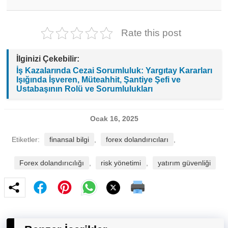
Forex yatırımlarında dikkat edilmesi gerekenler
arasında risk yönetimi stratejilerine hakim
olmak, yatırım yapılan enstrümanı iyi tanımak,
Rate this post
duygusal kararlar almamak ve piyasa analizlerini
takip etmek yer almaktadır.
İlginizi Çekebilir:
İş Kazalarında Cezai Sorumluluk: Yargıtay Kararları
Işığında İşveren, Müteahhit, Şantiye Şefi ve
Ustabaşının Rolü ve Sorumlulukları
Ocak 16, 2025
Etiketler:
finansal bilgi
,
forex dolandırıcıları
,
Forex dolandırıcılığı
,
risk yönetimi
,
yatırım güvenliği