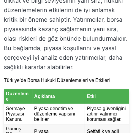
dikkat ve bilgi seviyesinin yanı sıra, hukuki
düzenlemelerin etkilerini de iyi anlamak
kritik bir öneme sahiptir. Yatırımcılar, borsa
piyasasında kazanç sağlamanın yanı sıra,
olası riskleri de göz önünde bulundurmalıdır.
Bu bağlamda, piyasa koşullarını ve yasal
çerçeveyi iyi analiz eden yatırımcılar, daha
sağlıklı kararlar alabilirler.
Türkiye’de Borsa Hukuki Düzenlemeleri ve Etkileri
Düzenlem
Açıklama
Etki
e
Sermaye
Piyasa denetim ve
Piyasa güvenliğini
Piyasası
düzenleme yapısını
artırır, yatırımcı
Kanunu
belirler.
koruması sağlar.
Gümüş
Piyasa
Şeffaflık ve adil