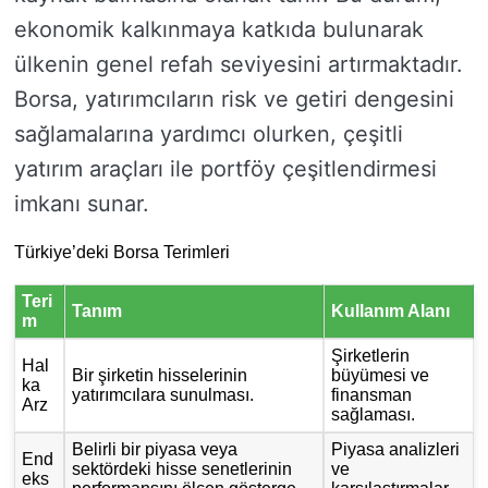
ekonomik kalkınmaya katkıda bulunarak
ülkenin genel refah seviyesini artırmaktadır.
Borsa, yatırımcıların risk ve getiri dengesini
sağlamalarına yardımcı olurken, çeşitli
yatırım araçları ile portföy çeşitlendirmesi
imkanı sunar.
Türkiye’deki Borsa Terimleri
Teri
Tanım
Kullanım Alanı
m
Şirketlerin
Hal
Bir şirketin hisselerinin
büyümesi ve
ka
yatırımcılara sunulması.
finansman
Arz
sağlaması.
Belirli bir piyasa veya
Piyasa analizleri
End
sektördeki hisse senetlerinin
ve
eks