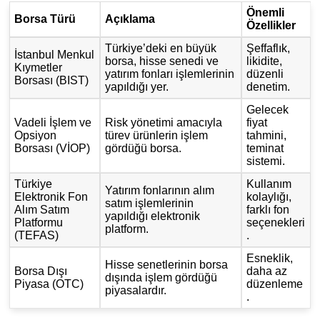
Önemli
Borsa Türü
Açıklama
Özellikler
Türkiye’deki en büyük
Şeffaflık,
İstanbul Menkul
borsa, hisse senedi ve
likidite,
Kıymetler
yatırım fonları işlemlerinin
düzenli
Borsası (BIST)
yapıldığı yer.
denetim.
Gelecek
Vadeli İşlem ve
Risk yönetimi amacıyla
fiyat
Opsiyon
türev ürünlerin işlem
tahmini,
Borsası (VİOP)
gördüğü borsa.
teminat
sistemi.
Türkiye
Kullanım
Yatırım fonlarının alım
Elektronik Fon
kolaylığı,
satım işlemlerinin
Alım Satım
farklı fon
yapıldığı elektronik
Platformu
seçenekleri
platform.
(TEFAS)
.
Esneklik,
Hisse senetlerinin borsa
Borsa Dışı
daha az
dışında işlem gördüğü
Piyasa (OTC)
düzenleme
piyasalardır.
.