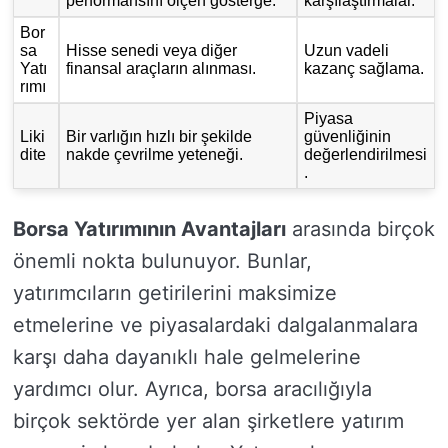
performansını ölçen gösterge.
karşılaştırmalar.
Bor
sa
Hisse senedi veya diğer
Uzun vadeli
Yatı
finansal araçların alınması.
kazanç sağlama.
rımı
Piyasa
Liki
Bir varlığın hızlı bir şekilde
güvenliğinin
dite
nakde çevrilme yeteneği.
değerlendirilmesi
.
Borsa Yatırımının Avantajları
arasında birçok
önemli nokta bulunuyor. Bunlar,
yatırımcıların getirilerini maksimize
etmelerine ve piyasalardaki dalgalanmalara
karşı daha dayanıklı hale gelmelerine
yardımcı olur. Ayrıca, borsa aracılığıyla
birçok sektörde yer alan şirketlere yatırım