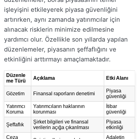
işleyişini etkileyerek piyasa güvenliğini
artırırken, aynı zamanda yatırımcılar için
alınacak risklerin minimize edilmesine
yardımcı olur. Özellikle son yıllarda yapılan
düzenlemeler, piyasanın şeffaflığını ve
etkinliğini arttırmayı amaçlamaktadır.
Düzenle
Açıklama
Etki Alanı
me Türü
Piyasa
Gözetim
Finansal raporların denetimi
güvenliği
Yatırımcı
Yatırımcıların haklarının
İtibar
Koruma
korunması
güvenliği
Şirket bilgileri ve finansal
Piyasa
Şeffaflık
verilerin açığa çıkarılması
etkinliği
Ceza
Adaletin