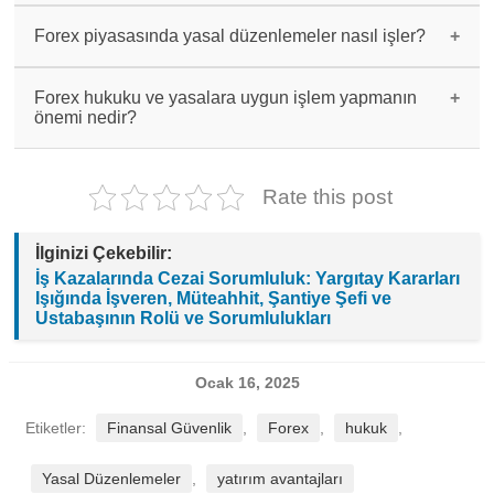
Forex hukuku kapsamında yatırımcıların lisanslı
aracı kurumlarla çalışmaları, sözleşmeleri
Forex piyasasında yasal düzenlemeler nasıl işler?
detaylı incelemeleri ve yatırım kararlarını iyi
düşünerek almaları önemlidir.
Forex piyasasında yasal düzenlemeler SPK
tarafından belirlenir ve uygulanır.
Forex hukuku ve yasalara uygun işlem yapmanın
Yatırımcıların haklarını koruyan bu düzenlemeler
önemi nedir?
piyasada güven ve güvenilirliği sağlar.
Forex hukukuna ve yasalara uygun işlem yapmak,
yatırımcıların haklarını korur, dolandırıcılık
riskini azaltır ve adil bir yatırım ortamı
Rate this post
sağlar.
İlginizi Çekebilir:
İş Kazalarında Cezai Sorumluluk: Yargıtay Kararları
Işığında İşveren, Müteahhit, Şantiye Şefi ve
Ustabaşının Rolü ve Sorumlulukları
Ocak 16, 2025
Etiketler:
Finansal Güvenlik
,
Forex
,
hukuk
,
Yasal Düzenlemeler
,
yatırım avantajları