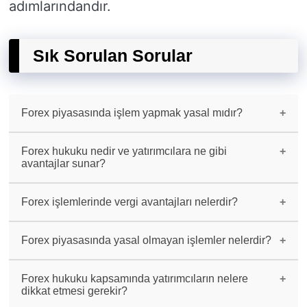
adımlarındandır.
Sık Sorulan Sorular
Forex piyasasında işlem yapmak yasal mıdır?
Evet, forex piyasası SPK (Sermaye Piyasası
Kurulu) denetimindedir ve yasaldır.
Forex hukuku nedir ve yatırımcılara ne gibi
avantajlar sunar?
Forex hukuku, yatırımcıların haklarını koruyan
ve adil işlem yapılmasını sağlayan yasal
Forex işlemlerinde vergi avantajları nelerdir?
düzenlemeler bütünüdür. Yatırımcılara güvenli
bir ortam sunar, dolandırıcılığı önler ve haksız
Forex işlemlerinde kazançlar vergi oranları
durumları engeller.
açısından diğer yatırım araçlarına göre
Forex piyasasında yasal olmayan işlemler nelerdir?
avantajlıdır. Belirli şartlar sağlandığında
vergi avantajlarından faydalanmak mümkündür.
Forex piyasasında kaldıraç oranlarını yasal
sınırların üzerinde kullanmak, manipülasyon,
Forex hukuku kapsamında yatırımcıların nelere
içeriden bilgi alma gibi yasal olmayan işlemler
dikkat etmesi gerekir?
bulunmaktadır.